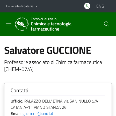
Vai al contenuto principale
Vai al menu di navigazione
ENG
Università di Catania
Corso di laurea in
Chimica e tecnologia
farmaceutiche
Salvatore GUCCIONE
Professore associato di Chimica farmaceutica
[CHEM-07/A]
Contatti
Ufficio:
PALAZZO DELL' ETNA via SAN NULLO 5/A
CATANIA-1° PIANO STANZA 26
Email:
guccione@unict.it