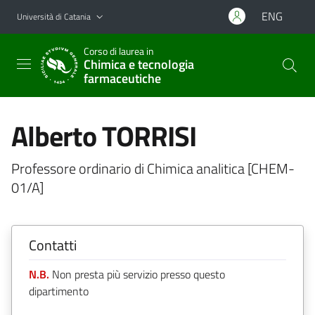
Vai al contenuto principale
Vai al menu di navigazione
ENG
Università di Catania
Corso di laurea in
Chimica e tecnologia
farmaceutiche
Alberto TORRISI
Professore ordinario di Chimica analitica [CHEM-
01/A]
Contatti
N.B.
Non presta più servizio presso questo
dipartimento