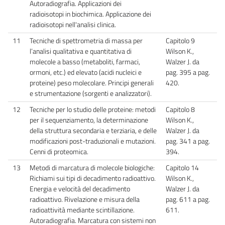
Autoradiografia. Applicazioni dei
radioisotopi in biochimica. Applicazione dei
radioisotopi nell'analisi clinica.
11
Tecniche di spettrometria di massa per
Capitolo 9
l’analisi qualitativa e quantitativa di
Wilson K.,
molecole a basso (metaboliti, farmaci,
Walzer J. da
ormoni, etc.) ed elevato (acidi nucleici e
pag. 395 a pag.
proteine) peso molecolare. Principi generali
420.
e strumentazione (sorgenti e analizzatori).
12
Tecniche per lo studio delle proteine: metodi
Capitolo 8
per il sequenziamento, la determinazione
Wilson K.,
della struttura secondaria e terziaria, e delle
Walzer J. da
modificazioni post-traduzionali e mutazioni.
pag. 341 a pag.
Cenni di proteomica.
394.
13
Metodi di marcatura di molecole biologiche:
Capitolo 14
Richiami sui tipi di decadimento radioattivo.
Wilson K.,
Energia e velocità del decadimento
Walzer J. da
radioattivo. Rivelazione e misura della
pag. 611 a pag.
radioattività mediante scintillazione.
611.
Autoradiografia. Marcatura con sistemi non