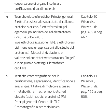
(separazione di organelli cellulari,
purificazione di acidi nucleici).
4
Tecniche elettroforetiche: Principi generali.
Capitolo 10
Elettroforesi zonale su acetato di cellulosa;
Wilson K.,
proteine sieriche. Elettroforesi su gel:
Walzer J. da
agarosio, poliacrilamide gel elettroforesi
pag. 439 a pag.
(PAGE e SDS-PAGE).
467.
Isoelettrofocalizzazione (IEF). Elettroforesi
bidimensionale (applicazioni allo studio del
proteoma). Metodi di rivelazione e
valutazioni quantitative (colorazioni “in gel”
e in seguito a blotting). Elettroforesi
capillare.
5
Tecniche cromatografiche per la
Capitolo 11
purificazione, separazione, identificazione e
Wilson K.,
analisi quantitativa di molecole a basso
Walzer J. da
(metaboliti, farmaci, ormoni, etc.) ed
pag. 475 a pag.
elevato (acidi nucleici e proteine) PM:
535.
Principi generali. Cenni sulla TLC.
Cromatografia a scambio ionico.