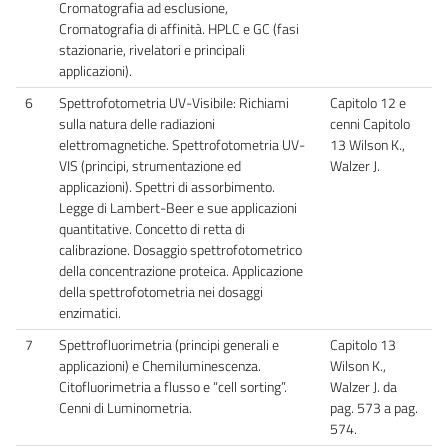
Cromatografia ad esclusione,
Cromatografia di affinità. HPLC e GC (fasi
stazionarie, rivelatori e principali
applicazioni).
6
Spettrofotometria UV-Visibile: Richiami
Capitolo 12 e
sulla natura delle radiazioni
cenni Capitolo
elettromagnetiche. Spettrofotometria UV-
13 Wilson K.,
VIS (principi, strumentazione ed
Walzer J.
applicazioni). Spettri di assorbimento.
Legge di Lambert-Beer e sue applicazioni
quantitative. Concetto di retta di
calibrazione. Dosaggio spettrofotometrico
della concentrazione proteica. Applicazione
della spettrofotometria nei dosaggi
enzimatici.
7
Spettrofluorimetria (principi generali e
Capitolo 13
applicazioni) e Chemiluminescenza.
Wilson K.,
Citofluorimetria a flusso e “cell sorting”.
Walzer J. da
Cenni di Luminometria.
pag. 573 a pag.
574.