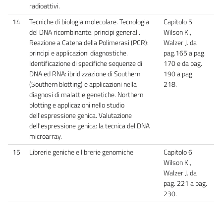
radioattivi.
14
Tecniche di biologia molecolare. Tecnologia
Capitolo 5
del DNA ricombinante: principi generali.
Wilson K.,
Reazione a Catena della Polimerasi (PCR):
Walzer J. da
principi e applicazioni diagnostiche.
pag.165 a pag.
Identificazione di specifiche sequenze di
170 e da pag.
DNA ed RNA: ibridizzazione di Southern
190 a pag.
(Southern blotting) e applicazioni nella
218.
diagnosi di malattie genetiche. Northern
blotting e applicazioni nello studio
dell'espressione genica. Valutazione
dell'espressione genica: la tecnica del DNA
microarray.
15
Librerie geniche e librerie genomiche
Capitolo 6
Wilson K.,
Walzer J. da
pag. 221 a pag.
230.