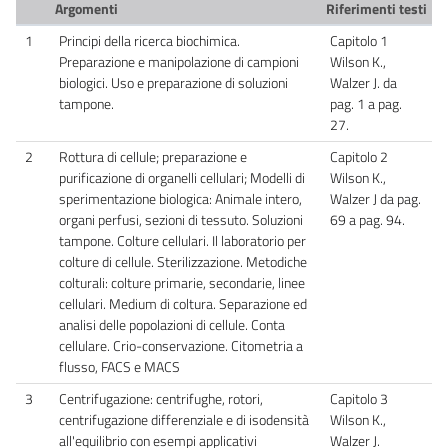
Argomenti
Riferimenti testi
1
Principi della ricerca biochimica.
Capitolo 1
Preparazione e manipolazione di campioni
Wilson K.,
biologici. Uso e preparazione di soluzioni
Walzer J. da
tampone.
pag. 1 a pag.
27.
2
Rottura di cellule; preparazione e
Capitolo 2
purificazione di organelli cellulari; Modelli di
Wilson K.,
sperimentazione biologica: Animale intero,
Walzer J da pag.
organi perfusi, sezioni di tessuto. Soluzioni
69 a pag. 94.
tampone. Colture cellulari. Il laboratorio per
colture di cellule. Sterilizzazione. Metodiche
colturali: colture primarie, secondarie, linee
cellulari. Medium di coltura. Separazione ed
analisi delle popolazioni di cellule. Conta
cellulare. Crio-conservazione. Citometria a
flusso, FACS e MACS
3
Centrifugazione: centrifughe, rotori,
Capitolo 3
centrifugazione differenziale e di isodensità
Wilson K.,
all'equilibrio con esempi applicativi
Walzer J.