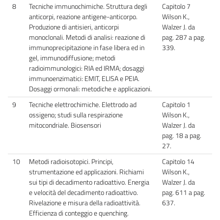
8
Tecniche immunochimiche. Struttura degli
Capitolo 7
anticorpi, reazione antigene-anticorpo.
Wilson K.,
Produzione di antisieri, anticorpi
Walzer J. da
monoclonali. Metodi di analisi: reazione di
pag. 287 a pag.
immunoprecipitazione in fase libera ed in
339.
gel, immunodiffusione; metodi
radioimmunologici: RIA ed IRMA; dosaggi
immunoenzimatici: EMIT, ELISA e PEIA.
Dosaggi ormonali: metodiche e applicazioni.
9
Tecniche elettrochimiche. Elettrodo ad
Capitolo 1
ossigeno; studi sulla respirazione
Wilson K.,
mitocondriale. Biosensori
Walzer J. da
pag. 18 a pag.
27.
10
Metodi radioisotopici. Principi,
Capitolo 14
strumentazione ed applicazioni. Richiami
Wilson K.,
sui tipi di decadimento radioattivo. Energia
Walzer J. da
e velocità del decadimento radioattivo.
pag. 611 a pag.
Rivelazione e misura della radioattività.
637.
Efficienza di conteggio e quenching.