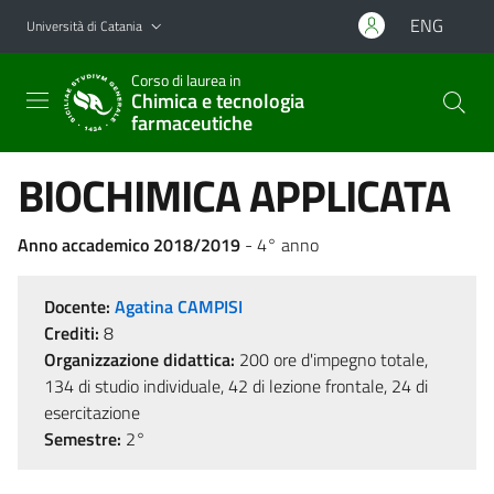
Vai al contenuto principale
Vai al menu di navigazione
ENG
Università di Catania
Corso di laurea in
Chimica e tecnologia
farmaceutiche
BIOCHIMICA APPLICATA
Anno accademico 2018/2019
- 4° anno
Docente:
Agatina CAMPISI
Crediti:
8
Organizzazione didattica:
200 ore d'impegno totale,
134 di studio individuale, 42 di lezione frontale, 24 di
esercitazione
Semestre:
2°