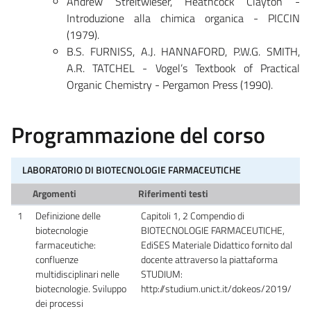
Andrew Streitwieser, Heathcock Clayton -
Introduzione alla chimica organica - PICCIN
(1979).
B.S. FURNISS, A.J. HANNAFORD, P.W.G. SMITH,
A.R. TATCHEL - Vogel’s Textbook of Practical
Organic Chemistry - Pergamon Press (1990).
Programmazione del corso
LABORATORIO DI BIOTECNOLOGIE FARMACEUTICHE
Argomenti
Riferimenti testi
1
Definizione delle
Capitoli 1, 2 Compendio di
biotecnologie
BIOTECNOLOGIE FARMACEUTICHE,
farmaceutiche:
EdiSES Materiale Didattico fornito dal
confluenze
docente attraverso la piattaforma
multidisciplinari nelle
STUDIUM:
biotecnologie. Sviluppo
http://studium.unict.it/dokeos/2019/
dei processi