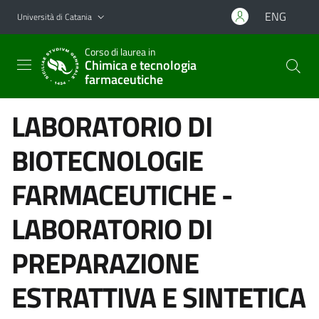
Vai al contenuto principale
Vai al menu di navigazione
ENG
Università di Catania
Corso di laurea in
Chimica e tecnologia
farmaceutiche
LABORATORIO DI
BIOTECNOLOGIE
FARMACEUTICHE -
LABORATORIO DI
PREPARAZIONE
ESTRATTIVA E SINTETICA