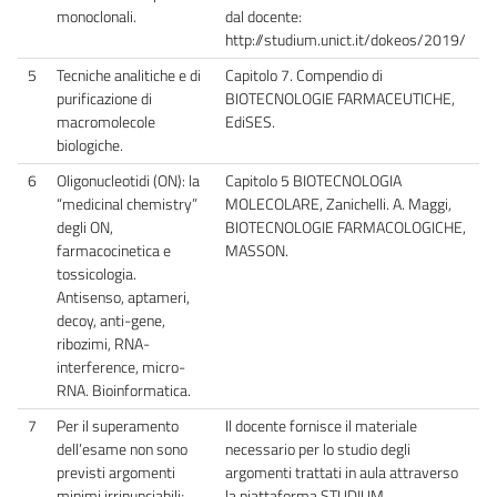
monoclonali.
dal docente:
http://studium.unict.it/dokeos/2019/
5
Tecniche analitiche e di
Capitolo 7. Compendio di
purificazione di
BIOTECNOLOGIE FARMACEUTICHE,
macromolecole
EdiSES.
biologiche.
6
Oligonucleotidi (ON): la
Capitolo 5 BIOTECNOLOGIA
“medicinal chemistry”
MOLECOLARE, Zanichelli. A. Maggi,
degli ON,
BIOTECNOLOGIE FARMACOLOGICHE,
farmacocinetica e
MASSON.
tossicologia.
Antisenso, aptameri,
decoy, anti-gene,
ribozimi, RNA-
interference, micro-
RNA. Bioinformatica.
7
Per il superamento
Il docente fornisce il materiale
dell’esame non sono
necessario per lo studio degli
previsti argomenti
argomenti trattati in aula attraverso
minimi irrinunciabili;
la piattaforma STUDIUM