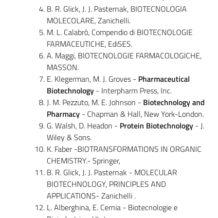
B. R. Glick, J. J. Pasternak, BIOTECNOLOGIA
MOLECOLARE, Zanichelli.
M. L. Calabrò, Compendio di BIOTECNOLOGIE
FARMACEUTICHE, EdiSES.
A. Maggi, BIOTECNOLOGIE FARMACOLOGICHE,
MASSON.
E. Klegerman, M. J. Groves -
Pharmaceutical
Biotechnology
- Interpharm Press, Inc.
J. M. Pezzuto, M. E. Johnson -
Biotechnology and
Pharmacy
- Chapman & Hall, New York-London.
G. Walsh, D. Headon -
Protein Biotechnology
- J.
Wiley & Sons.
K. Faber -BIOTRANSFORMATIONS IN ORGANIC
CHEMISTRY.- Springer,
B. R. Glick, J. J. Pasternak - MOLECULAR
BIOTECHNOLOGY, PRINCIPLES AND
APPLICATIONS- Zanichelli .
L. Alberghina, E. Cernia - Biotecnologie e