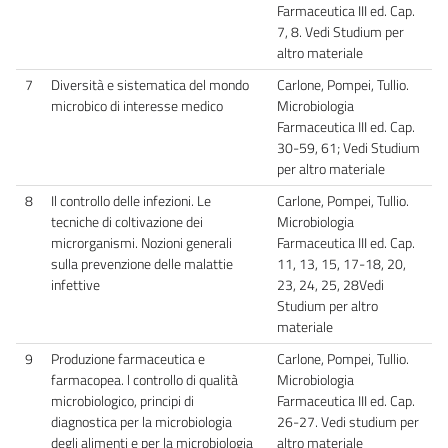
Farmaceutica III ed. Cap.
7, 8. Vedi Studium per
altro materiale
7
Diversità e sistematica del mondo
Carlone, Pompei, Tullio.
microbico di interesse medico
Microbiologia
Farmaceutica III ed. Cap.
30-59, 61; Vedi Studium
per altro materiale
8
Il controllo delle infezioni. Le
Carlone, Pompei, Tullio.
tecniche di coltivazione dei
Microbiologia
microrganismi. Nozioni generali
Farmaceutica III ed. Cap.
sulla prevenzione delle malattie
11, 13, 15, 17-18, 20,
infettive
23, 24, 25, 28Vedi
Studium per altro
materiale
9
Produzione farmaceutica e
Carlone, Pompei, Tullio.
farmacopea. l controllo di qualità
Microbiologia
microbiologico, principi di
Farmaceutica III ed. Cap.
diagnostica per la microbiologia
26-27. Vedi studium per
degli alimenti e per la microbiologia
altro materiale