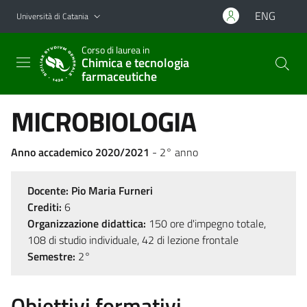
Vai al contenuto principale
Vai al menu di navigazione
ENG
Università di Catania
Corso di laurea in
Chimica e tecnologia
farmaceutiche
MICROBIOLOGIA
Anno accademico 2020/2021
- 2° anno
Docente:
Pio Maria Furneri
Crediti:
6
Organizzazione didattica:
150 ore d'impegno totale,
108 di studio individuale, 42 di lezione frontale
Semestre:
2°
Obiettivi formativi