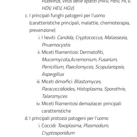
Rubivirus, virus delle epatiti (HAV, HBV, HCV,
HDV, HEV, HGV).
I principali funghi patogeni per l'uomo
(caratteristiche principali, malattie, chemioterapia,
prevenzione)
I lieviti:
Candida, Cryptococcus, Malassezia,
Pnuemocystis
Miceti filamentosi: Dermatofiti,
Mucormycota,Acremonium, Fusarium,
Penicillium, Paecilomyces, Scopulariopsis,
Aspergillus
Miceti dimorfici
: Blastomyces,
Paracoccidioides, Histoplasma, Sporothrix,
Talaromyces
Miceti filamentosi demaziacei: principali
caratteristiche
I principali protozoi patogeni per l'uomo
Coccidi:
Toxoplasma, Plasmodium,
Cryptosporidium