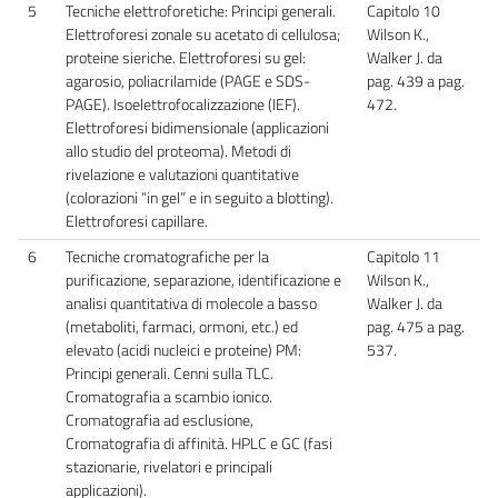
5
Tecniche elettroforetiche: Principi generali.
Capitolo 10
Elettroforesi zonale su acetato di cellulosa;
Wilson K.,
proteine sieriche. Elettroforesi su gel:
Walker J. da
agarosio, poliacrilamide (PAGE e SDS-
pag. 439 a pag.
PAGE). Isoelettrofocalizzazione (IEF).
472.
Elettroforesi bidimensionale (applicazioni
allo studio del proteoma). Metodi di
rivelazione e valutazioni quantitative
(colorazioni “in gel” e in seguito a blotting).
Elettroforesi capillare.
6
Tecniche cromatografiche per la
Capitolo 11
purificazione, separazione, identificazione e
Wilson K.,
analisi quantitativa di molecole a basso
Walker J. da
(metaboliti, farmaci, ormoni, etc.) ed
pag. 475 a pag.
elevato (acidi nucleici e proteine) PM:
537.
Principi generali. Cenni sulla TLC.
Cromatografia a scambio ionico.
Cromatografia ad esclusione,
Cromatografia di affinità. HPLC e GC (fasi
stazionarie, rivelatori e principali
applicazioni).