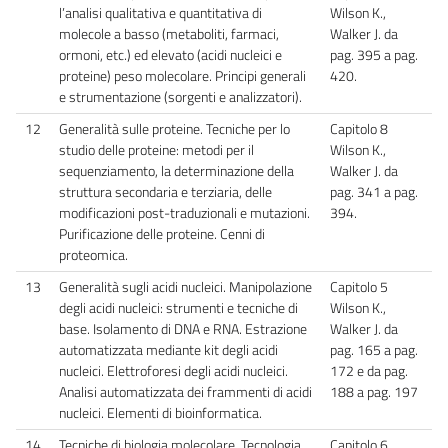
l’analisi qualitativa e quantitativa di
Wilson K.,
molecole a basso (metaboliti, farmaci,
Walker J. da
ormoni, etc.) ed elevato (acidi nucleici e
pag. 395 a pag.
proteine) peso molecolare. Principi generali
420.
e strumentazione (sorgenti e analizzatori).
12
Generalità sulle proteine. Tecniche per lo
Capitolo 8
studio delle proteine: metodi per il
Wilson K.,
sequenziamento, la determinazione della
Walker J. da
struttura secondaria e terziaria, delle
pag. 341 a pag.
modificazioni post-traduzionali e mutazioni.
394.
Purificazione delle proteine. Cenni di
proteomica.
13
Generalità sugli acidi nucleici. Manipolazione
Capitolo 5
degli acidi nucleici: strumenti e tecniche di
Wilson K.,
base. Isolamento di DNA e RNA. Estrazione
Walker J. da
automatizzata mediante kit degli acidi
pag. 165 a pag.
nucleici. Elettroforesi degli acidi nucleici.
172 e da pag.
Analisi automatizzata dei frammenti di acidi
188 a pag. 197
nucleici. Elementi di bioinformatica.
14
Tecniche di biologia molecolare. Tecnologia
Capitolo 6