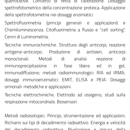
quantitative. Concetto di retta di calibrazione. Dosaggio
spettrofotometrico della concentrazione proteica. Applicazione
della spettrofotometria nei dosaggi enzimatici.
Spettrofluorimetria (principi generali e applicazioni) e
Chemiluminescenza. Citofluorimetria a flusso e “cell sorting”.
Cenni di Luminometria.
Tecniche immunochimiche. Struttura degli anticorpi, reazione
antigene-anticorpo. Produzione di antisieri, anticorpi
monoclonali. Metodi di analisi: reazione di
immunoprecipitazione in fase libera ed in gel,
immunodiffusione; metodi radioimmunologici: RIA ed IRMA;
dosaggi immunoenzimatici: EMIT, ELISA e PEIA. Dosaggi
ormonali: metodiche e applicazioni.
Tecniche elettrochimiche. Elettrodo ad ossigeno; studi sulla
respirazione mitocondriale. Biosensori.
Metodi radioisotopici. Principi, strumentazione ed applicazioni.
Richiami sui tipi di decadimento radioattivo. Energia e velocità
del decadimento radioattivo. Rivelazione e misura della