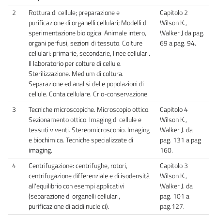
2
Rottura di cellule; preparazione e
Capitolo 2
purificazione di organelli cellulari; Modelli di
Wilson K.,
sperimentazione biologica: Animale intero,
Walker J da pag.
organi perfusi, sezioni di tessuto. Colture
69 a pag. 94.
cellulari: primarie, secondarie, linee cellulari.
Il laboratorio per colture di cellule.
Sterilizzazione. Medium di coltura.
Separazione ed analisi delle popolazioni di
cellule. Conta cellulare. Crio-conservazione.
3
Tecniche microscopiche. Microscopio ottico.
Capitolo 4
Sezionamento ottico. Imaging di cellule e
Wilson K.,
tessuti viventi. Stereomicroscopio. Imaging
Walker J. da
e biochimica. Tecniche specializzate di
pag. 131 a pag
imaging.
160.
4
Centrifugazione: centrifughe, rotori,
Capitolo 3
centrifugazione differenziale e di isodensità
Wilson K.,
all'equilibrio con esempi applicativi
Walker J. da
(separazione di organelli cellulari,
pag. 101 a
purificazione di acidi nucleici).
pag.127.