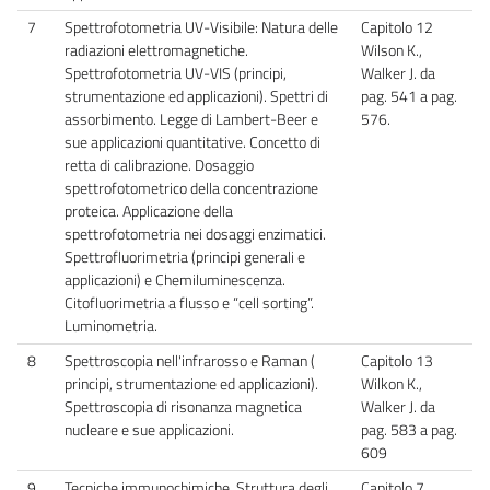
7
Spettrofotometria UV-Visibile: Natura delle
Capitolo 12
radiazioni elettromagnetiche.
Wilson K.,
Spettrofotometria UV-VIS (principi,
Walker J. da
strumentazione ed applicazioni). Spettri di
pag. 541 a pag.
assorbimento. Legge di Lambert-Beer e
576.
sue applicazioni quantitative. Concetto di
retta di calibrazione. Dosaggio
spettrofotometrico della concentrazione
proteica. Applicazione della
spettrofotometria nei dosaggi enzimatici.
Spettrofluorimetria (principi generali e
applicazioni) e Chemiluminescenza.
Citofluorimetria a flusso e “cell sorting”.
Luminometria.
8
Spettroscopia nell'infrarosso e Raman (
Capitolo 13
principi, strumentazione ed applicazioni).
Wilkon K.,
Spettroscopia di risonanza magnetica
Walker J. da
nucleare e sue applicazioni.
pag. 583 a pag.
609
9
Tecniche immunochimiche. Struttura degli
Capitolo 7