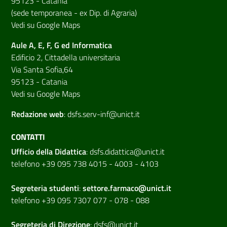
95123 - Catania
(sede temporanea - ex Dip. di Agraria)
Vedi su Google Maps
Aule A, E, F, G ed Informatica
Edificio 2, Cittadella universitaria
Via Santa Sofia,64
95123 - Catania
Vedi su Google Maps
Redazione web
:
dsfs.serv-inf@unict.it
CONTATTI
Ufficio della Didattica
:
dsfs.didattica@unict.it
telefono +39 095 738 4015 - 4003 - 4103
Segreteria studenti
:
settore.farmaco@unict.it
telefono +39 095 7307 077 - 078 - 088
Segreteria di
Direzione
:
dsfs@unict.it