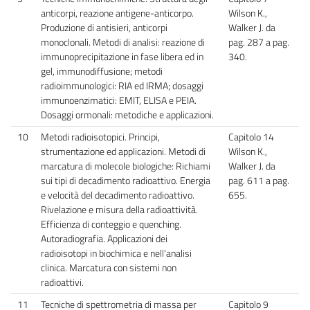
anticorpi, reazione antigene-anticorpo.
Wilson K.,
Produzione di antisieri, anticorpi
Walker J. da
monoclonali. Metodi di analisi: reazione di
pag. 287 a pag.
immunoprecipitazione in fase libera ed in
340.
gel, immunodiffusione; metodi
radioimmunologici: RIA ed IRMA; dosaggi
immunoenzimatici: EMIT, ELISA e PEIA.
Dosaggi ormonali: metodiche e applicazioni.
10
Metodi radioisotopici. Principi,
Capitolo 14
strumentazione ed applicazioni. Metodi di
Wilson K.,
marcatura di molecole biologiche: Richiami
Walker J. da
sui tipi di decadimento radioattivo. Energia
pag. 611 a pag.
e velocità del decadimento radioattivo.
655.
Rivelazione e misura della radioattività.
Efficienza di conteggio e quenching.
Autoradiografia. Applicazioni dei
radioisotopi in biochimica e nell'analisi
clinica. Marcatura con sistemi non
radioattivi.
11
Tecniche di spettrometria di massa per
Capitolo 9