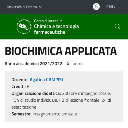
Vai al contenuto principale
Vai al menu di navigazione
ENG
Università di Catania
Corso di laurea in
Chimica e tecnologia
farmaceutiche
BIOCHIMICA APPLICATA
Anno accademico 2021/2022
- 4° anno
Docente:
Agatina CAMPISI
Crediti:
8
Organizzazione didattica:
200 ore d'impegno totale,
134 di studio individuale, 42 di lezione frontale, 24 di
esercitazione
Semestre:
Insegnamento annuale