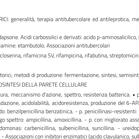
 generalità, terapia antitubercolare ed antileprotica, m
psone. Acidi carbossilici e derivati: acido p-aminosalicilico,
diamine: etambutolo. Associazioni antitubercolari
serina, rifamicina SV, rifampicina, rifabutina, streptomicin
rici, metodi di produzione: fermentazione, sintesi, semisint
BIOSINTESI DELLA PARETE CELLULARE
ra, meccanismo d'azione, spettro, resistenza batterica. • pe
adazione, acidolabilità, acidoresistenza, produzione del 6-APA
rdo: benzilpenicillina benzatinica. - p. penicillinasi-resistenti: 
largo spettro: ampicillina, amoxicillina. - p. con migliorato a
omonas: carbenicillina, sulbenicillina, suncillina. - ureidope
na. - Associazioni con inibitori enzimatici (acido clavulanico, s