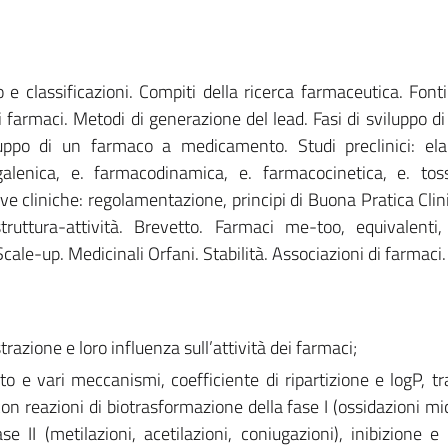
 e classificazioni. Compiti della ricerca farmaceutica. Fonti
 farmaci. Metodi di generazione del lead. Fasi di sviluppo d
ppo di un farmaco a medicamento. Studi preclinici: ela
galenica, e. farmacodinamica, e. farmacocinetica, e. toss
e cliniche: regolamentazione, principi di Buona Pratica Clin
struttura-attività. Brevetto. Farmaci me-too, equivalenti, 
cale-up. Medicinali Orfani. Stabilità. Associazioni di farmaci.
razione e loro influenza sull’attività dei farmaci;
o e vari meccanismi, coefficiente di ripartizione e logP, tr
con reazioni di biotrasformazione della fase I (ossidazioni mi
ase II (metilazioni, acetilazioni, coniugazioni), inibizione e