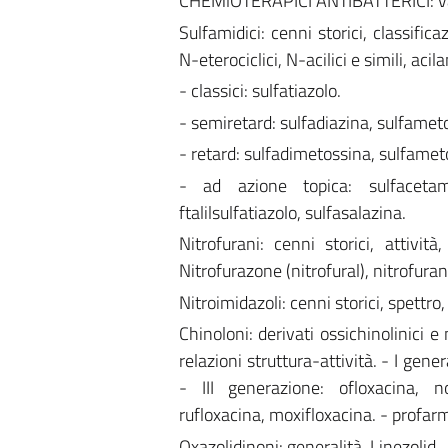
CHEMlOTERAPICI ANTIBATTERICI: vari
Sulfamidici: cenni storici, classific
N-eterociclici, N-acilici e simili, acil
- classici: sulfatiazolo.
- semiretard: sulfadiazina, sulfamet
- retard: sulfadimetossina, sulfameto
- ad azione topica: sulfacetamid
ftalilsulfatiazolo, sulfasalazina.
Nitrofurani: cenni storici, attività
Nitrofurazone (nitrofural), nitrofuran
Nitroimidazoli: cenni storici, spettr
Chinoloni: derivati ossichinolinici e
relazioni struttura-attività. - I gene
- III generazione: ofloxacina, no
rufloxacina, moxifloxacina. - profarm
Oxazolidinoni: generalità. Linezolid.