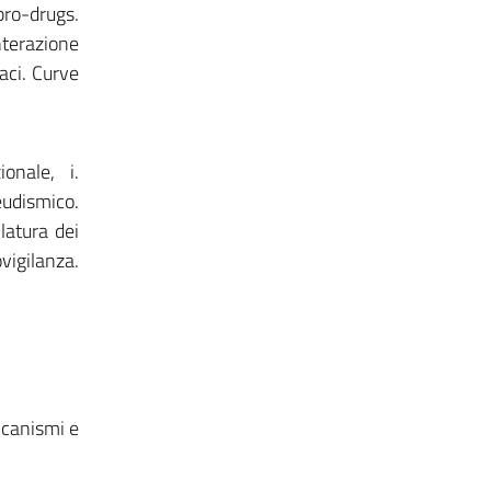
pro-drugs.
nterazione
aci. Curve
onale, i.
eudismico.
latura dei
vigilanza.
ccanismi e