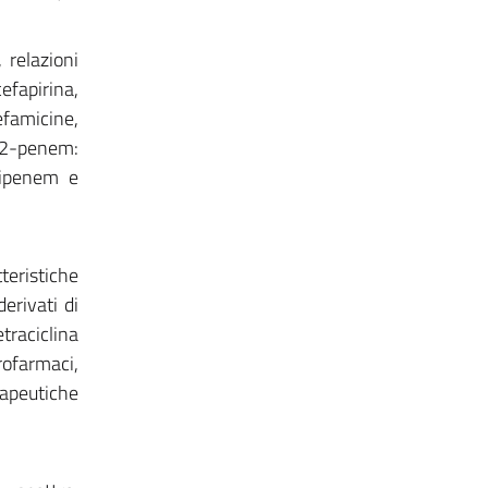
 relazioni
cefapirina,
efamicine,
 2-penem:
imipenem e
eristiche
derivati di
traciclina
rofarmaci,
erapeutiche