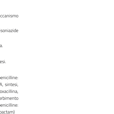
eccanismo
 isoniazide
a.
esi.
nicilline:
, sintesi,
oxacillina,
ssorbimento
nicilline:
ulbactam)