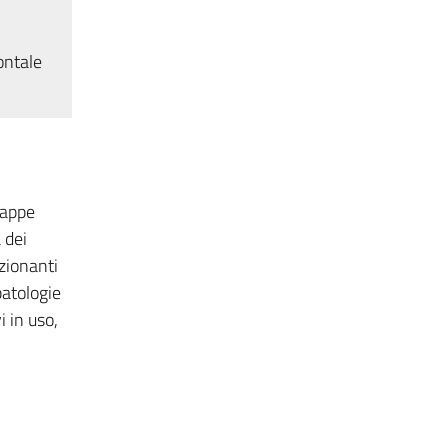
ontale
tappe
 dei
zionanti
patologie
i in uso,