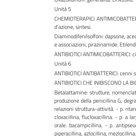
Unità 5
CHEMIOTERAPICI ANTIMICOBATTERICI:
d'azione, sintesi.
Diaminodifenilsolfoni: dapsone, aceda
e associazioni, pirazinamide. Etilen
ANTIBIOTICI ANTIMICOBATTERICI: ciclo
Unità 6
ANTIBIOTICI ANTIBATTERICI: cenni sto
ANTIBIOTICI CHE INIBISCONO LA 
Betalattamine: strutture, nomenclatu
produzione della penicillina G, degr
relazioni struttura-attività. - p. rita
cloxacillina, flucloxacillina. - p. a 
orale: bacampicillina. - p. antipseud
piperacillina, azlocillina, mezlocilli