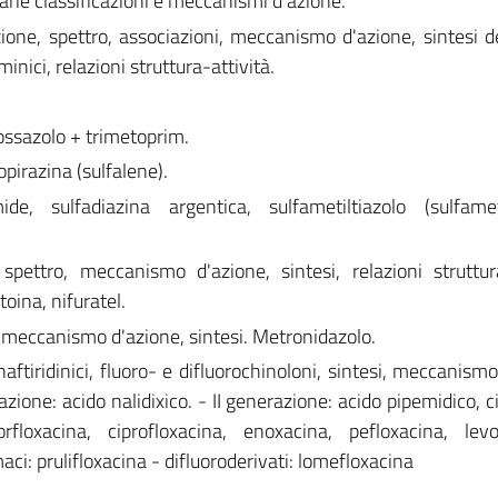
e classificazioni e meccanismi d'azione.
azione, spettro, associazioni, meccanismo d'azione, sintesi de
aminici, relazioni struttura-attività.
ossazolo + trimetoprim.
pirazina (sulfalene).
e, sulfadiazina argentica, sulfametiltiazolo (sulfameto
, spettro, meccanismo d'azione, sintesi, relazioni struttura
toina, nifuratel.
o, meccanismo d'azione, sintesi. Metronidazolo.
 naftiridinici, fluoro- e difluorochinoloni, sintesi, meccanism
razione: acido nalidixico. - II generazione: acido pipemidico, 
rfloxacina, ciprofloxacina, enoxacina, pefloxacina, levo
aci: prulifloxacina - difluoroderivati: lomefloxacina