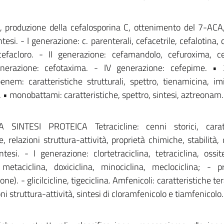
tà, produzione della cefalosporina C, ottenimento del 7-ACA,
ntesi. - I generazione: c. parenterali, cefacetrile, cefalotina, 
, cefacloro. - II generazione: cefamandolo, cefuroxima, c
generazione: cefotaxima. - IV generazione: cefepime. •
apenem: caratteristiche strutturali, spettro, tienamicina, 
. • monobattami: caratteristiche, spettro, sintesi, aztreonam.
INTESI PROTEICA Tetracicline: cenni storici, caratt
, relazioni struttura-attività, proprietà chimiche, stabilità, 
ntesi. - I generazione: clortetraciclina, tetraciclina, ossite
metaciclina, doxiciclina, minociclina, meclociclina; - p
ione). - glicilcicline, tigeciclina. Amfenicoli: caratteristiche t
oni struttura-attività, sintesi di cloramfenicolo e tiamfenicolo.