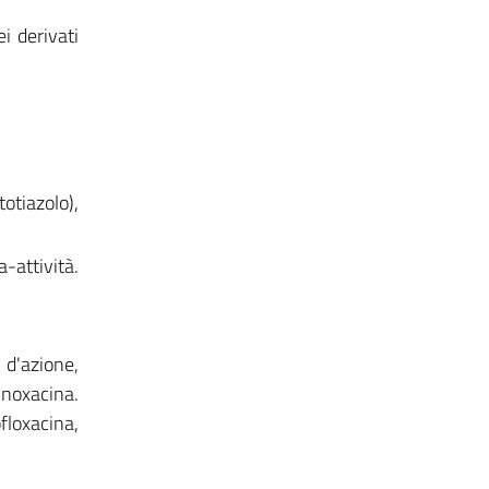
i derivati
tiazolo),
-attività.
o d'azione,
cinoxacina.
floxacina,