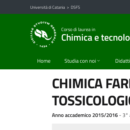
Vai al contenuto principale
Vai al menu di navigazione
Università di Catania
>
DSFS
Corso di laurea in
Chimica e tecnol
Home
Studia con noi
Didatt
CHIMICA FAR
TOSSICOLOGI
Anno accademico 2015/2016
- 3°