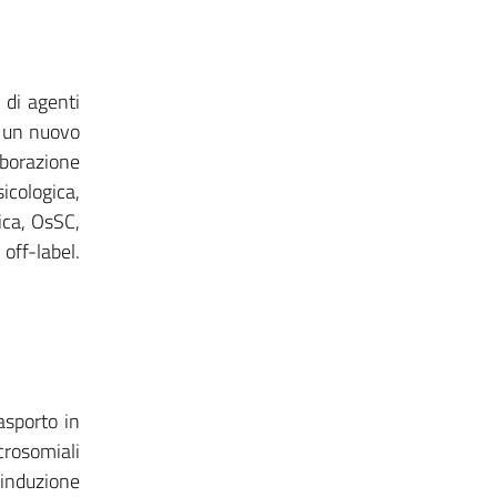
 di agenti
i un nuovo
borazione
icologica,
ica, OsSC,
off-label.
asporto in
crosomiali
 induzione