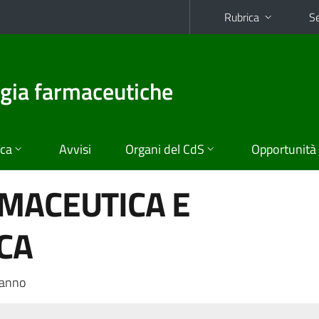
Rubrica
Se
ogia farmaceutiche
ica
Avvisi
Organi del CdS
Opportunità
MACEUTICA E
CA
 anno