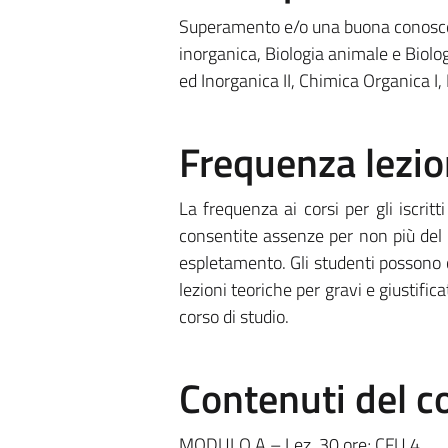
Superamento e/o una buona conoscen
inorganica, Biologia animale e Biol
ed Inorganica II, Chimica Organica I,
Frequenza lezio
La frequenza ai corsi per gli iscri
consentite assenze per non più del 3
espletamento. Gli studenti possono c
lezioni teoriche per gravi e giustific
corso di studio.
Contenuti del c
MODULO A – Lez. 30 ore; CFU 4