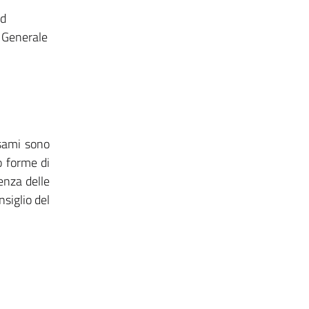
ed
a Generale
esami sono
o forme di
enza delle
nsiglio del