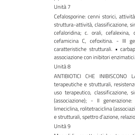
Unità 7
Cefalosporine: cenni storici, attivi
struttura-attività, classificazione, si
cefaloridina; c. orali, cefalexina
cefamicina C, cefoxitina. - III 
caratteristiche strutturali. • carb
associazione con inibitori enzimatici
Unità 8
ANTIBIOTICI CHE INIBISCONO LA S
terapeutiche e strutturali, resistenze
uso terapeutico, classificazione, si
(associazione); - II generazione: 
limeciclina, rolitetraciclina (associaz
e strutturali, spettro d’azione, relazi
Unità 9