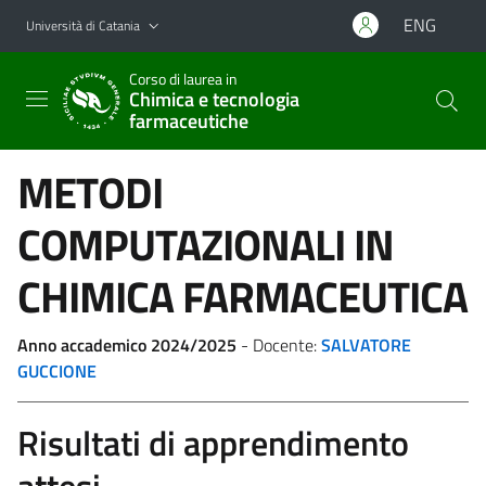
Vai al contenuto principale
Vai al menu di navigazione
ENG
Università di Catania
Corso di laurea in
Chimica e tecnologia
farmaceutiche
METODI
COMPUTAZIONALI IN
CHIMICA FARMACEUTICA
Anno accademico 2024/2025
- Docente:
SALVATORE
GUCCIONE
Risultati di apprendimento
attesi