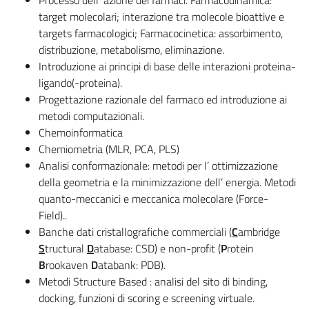
target molecolari; interazione tra molecole bioattive e
targets farmacologici; Farmacocinetica: assorbimento,
distribuzione, metabolismo, eliminazione.
Introduzione ai principi di base delle interazioni proteina-
ligando(-proteina).
Progettazione razionale del farmaco ed introduzione ai
metodi computazionali.
Chemoinformatica
Chemiometria (MLR, PCA, PLS)
Analisi conformazionale: metodi per l’ ottimizzazione
della geometria e la minimizzazione dell’ energia. Metodi
quanto-meccanici e meccanica molecolare (Force-
Field)..
Banche dati cristallografiche commerciali (
C
ambridge
S
tructural
D
atabase: CSD) e non-profit (
P
rotein
B
rookaven
D
atabank: PDB).
Metodi Structure Based : analisi del sito di binding,
docking, funzioni di scoring e screening virtuale.