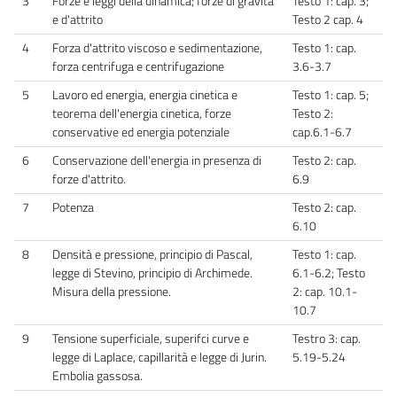
3
Forze e leggi della dinamica; forze di gravità
Testo 1: cap. 3;
e d'attrito
Testo 2 cap. 4
4
Forza d'attrito viscoso e sedimentazione,
Testo 1: cap.
forza centrifuga e centrifugazione
3.6-3.7
5
Lavoro ed energia, energia cinetica e
Testo 1: cap. 5;
teorema dell'energia cinetica, forze
Testo 2:
conservative ed energia potenziale
cap.6.1-6.7
6
Conservazione dell'energia in presenza di
Testo 2: cap.
forze d'attrito.
6.9
7
Potenza
Testo 2: cap.
6.10
8
Densità e pressione, principio di Pascal,
Testo 1: cap.
legge di Stevino, principio di Archimede.
6.1-6.2; Testo
Misura della pressione.
2: cap. 10.1-
10.7
9
Tensione superficiale, superifci curve e
Testro 3: cap.
legge di Laplace, capillarità e legge di Jurin.
5.19-5.24
Embolia gassosa.