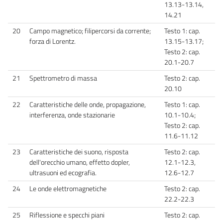
13.13-13.14,
14.21
20
Campo magnetico; filipercorsi da corrente;
Testo 1: cap.
forza di Lorentz.
13.15-13.17;
Testo 2: cap.
20.1-20.7
21
Spettrometro di massa
Testo 2: cap.
20.10
22
Caratteristiche delle onde, propagazione,
Testo 1: cap.
interferenza, onde stazionarie
10.1-10.4;
Testo 2: cap.
11.6-11.12
23
Caratteristiche dei suono, risposta
Testo 2: cap.
dell'orecchio umano, effetto dopler,
12.1-12.3,
ultrasuoni ed ecografia.
12.6-12.7
24
Le onde elettromagnetiche
Testo 2: cap.
22.2-22.3
25
Riflessione e specchi piani
Testo 2: cap.