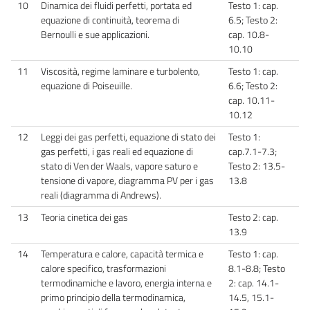
10
Dinamica dei fluidi perfetti, portata ed
Testo 1: cap.
equazione di continuità, teorema di
6.5; Testo 2:
Bernoulli e sue applicazioni.
cap. 10.8-
10.10
11
Viscosità, regime laminare e turbolento,
Testo 1: cap.
equazione di Poiseuille.
6.6; Testo 2:
cap. 10.11-
10.12
12
Leggi dei gas perfetti, equazione di stato dei
Testo 1:
gas perfetti, i gas reali ed equazione di
cap.7.1-7.3;
stato di Ven der Waals, vapore saturo e
Testo 2: 13.5-
tensione di vapore, diagramma PV per i gas
13.8
reali (diagramma di Andrews).
13
Teoria cinetica dei gas
Testo 2: cap.
13.9
14
Temperatura e calore, capacità termica e
Testo 1: cap.
calore specifico, trasformazioni
8.1-8.8; Testo
termodinamiche e lavoro, energia interna e
2: cap. 14.1-
primo principio della termodinamica,
14.5, 15.1-