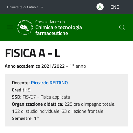
Vai al contenuto principale
Vai al menu di navigazione
ENG
Università di Catania
Corso di laurea in
Chimica e tecnologia
farmaceutiche
FISICA A - L
Anno accademico 2021/2022
- 1° anno
Docente:
Riccardo REITANO
Crediti:
9
SSD:
FIS/07 - Fisica applicata
Organizzazione didattica:
225 ore d'impegno totale,
162 di studio individuale, 63 di lezione frontale
Semestre:
1°