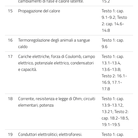
cambiamenti di fase e calore latente.
15.2
15
Propagazione del calore
Testo 1: cap.
9.1-9.2; Testo
2: cap. 14.6-
14.8
16
Termoregolazione degli animali a sangue
Testo 1: cap.
caldo
9.6
17
Cariche elettriche, forza di Coulomb, campo
Testo 1: cap.
elettrico, potenziale elettrico, condensatori
13.1-13.4,
e capacità.
13.6-13.8;
Testo 2: 16.1-
16.9, 17.1-
17.8
18
Corrente, resistenza e legge di Ohm; circuiti
Testo 1: cap.
elementari; potenza
13.9-13.12,
13.21; Testo 2:
cap. 18.2-18.5,
19.1-19.5
19
Conduttori elettrolitici; elettroforesi.
Testo 1: cap.