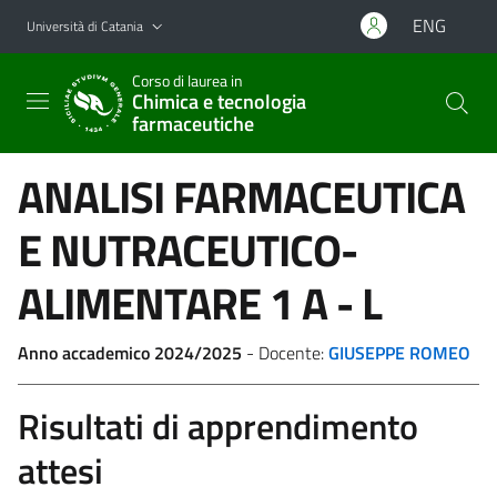
Vai al contenuto principale
Vai al menu di navigazione
ENG
Università di Catania
Corso di laurea in
Chimica e tecnologia
farmaceutiche
ANALISI FARMACEUTICA
E NUTRACEUTICO-
ALIMENTARE 1
A - L
Anno accademico 2024/2025
- Docente:
GIUSEPPE ROMEO
Risultati di apprendimento
attesi