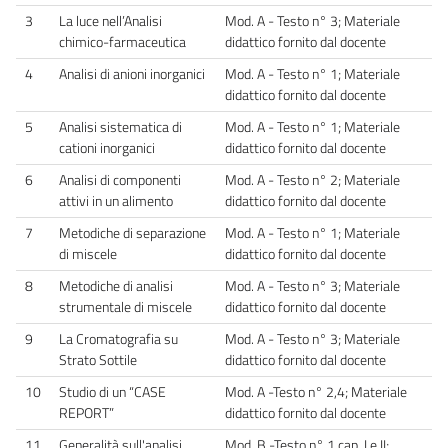
3
La luce nell’Analisi
Mod. A - Testo n° 3; Materiale
chimico-farmaceutica
didattico fornito dal docente
4
Analisi di anioni inorganici
Mod. A - Testo n° 1; Materiale
didattico fornito dal docente
5
Analisi sistematica di
Mod. A - Testo n° 1; Materiale
cationi inorganici
didattico fornito dal docente
6
Analisi di componenti
Mod. A - Testo n° 2; Materiale
attivi in un alimento
didattico fornito dal docente
7
Metodiche di separazione
Mod. A - Testo n° 1; Materiale
di miscele
didattico fornito dal docente
8
Metodiche di analisi
Mod. A - Testo n° 3; Materiale
strumentale di miscele
didattico fornito dal docente
9
La Cromatografia su
Mod. A - Testo n° 3; Materiale
Strato Sottile
didattico fornito dal docente
10
Studio di un “CASE
Mod. A -Testo n° 2,4; Materiale
REPORT”
didattico fornito dal docente
11
Generalità sull'analisi
Mod. B -Testo n° 1 cap. I e II;