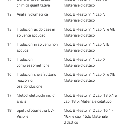
chimica quantitativa
Materiale didattico
12
Analisi volumetrica
Mod. B -Testo n° 1 cap. V;
Materiale didattico
13
Titolazioni acido base in
Mod. B -Testo n° 1 cap. VI e VII;
solvente acquoso
Materiale didattico
14
Titolazioni in solventi non
Mod. B -Testo n° 1 cap. VIII;
acquosi
Materiale didattico
15
Titolazioni
Mod. B -Testo n° 1 cap. X;
complessometriche
Materiale didattico
16
Titolazioni che sfruttano
Mod. B -Testo n° 1 cap. XI e XII;
reazioni di
Materiale didattico
ossidoriduzione
17
Metodi elettrochimici di
Mod. B -Testo n° 2 cap. 13.5.1 e
analisi
cap. 18.5; Materiale didattico
18
Spettrofotometria UV-
Mod. B -Testo n° 2 cap. 16.1 -
Visibile
16.4 e cap. 16.6; Materiale
didattico