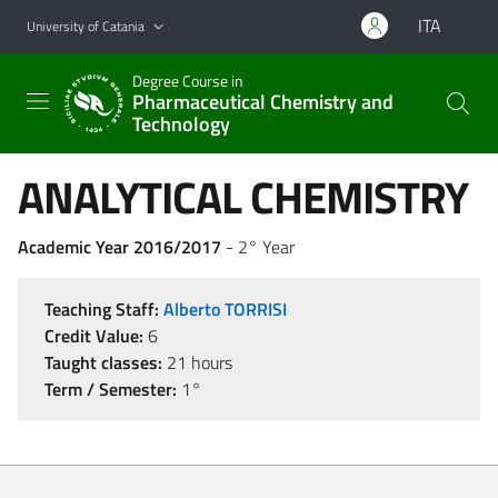
Go to main content
Go to navigation menu
ITA
University of Catania
Degree Course in
Pharmaceutical Chemistry and
Technology
ANALYTICAL CHEMISTRY
Academic Year 2016/2017
- 2° Year
Teaching Staff:
Alberto TORRISI
Credit Value:
6
Taught classes:
21 hours
Term / Semester:
1°