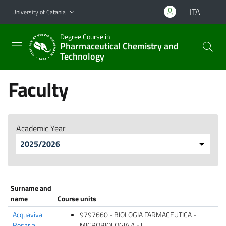
Go to main content
Go to navigation menu
ITA
University of Catania
Degree Course in
Pharmaceutical Chemistry and
Technology
Faculty
Academic Year
Surname and
name
Course units
Acquaviva
9797660 - BIOLOGIA FARMACEUTICA -
Rosaria
MICROBIOLOGIA A - L