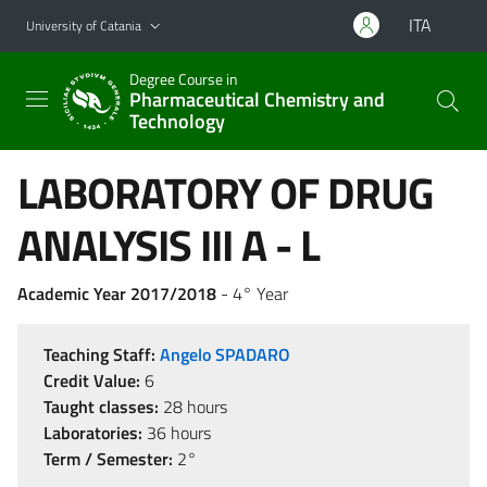
Go to main content
Go to navigation menu
ITA
University of Catania
Degree Course in
Pharmaceutical Chemistry and
Technology
LABORATORY OF DRUG
ANALYSIS III A - L
Academic Year 2017/2018
- 4° Year
Teaching Staff:
Angelo SPADARO
Credit Value:
6
Taught classes:
28 hours
Laboratories:
36 hours
Term / Semester:
2°