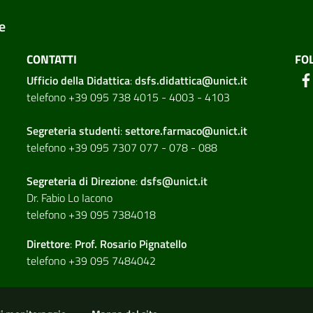
e
CONTATTI
FO
Ufficio della Didattica
:
dsfs.didattica@unict.it
telefono +39 095 738 4015 - 4003 - 4103
Segreteria studenti
:
settore.farmaco@unict.it
telefono +39 095 7307 077 - 078 - 088
Segreteria di
Direzione
:
dsfs@unict.it
Dr. Fabio Lo Iacono
telefono +39 095 7384018
Direttore
:
Prof. Rosario Pignatello
telefono +39 095 7484042
ion