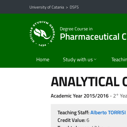
Go to main content
Go to navigation menu
University of Catania
>
DSFS
Degree Course in
Pharmaceutical C
Home
Study with us
Teachi
ANALYTICAL 
Academic Year 2015/2016
- 2° Yea
Teaching Staff:
Alberto TORRISI
Credit Value:
6