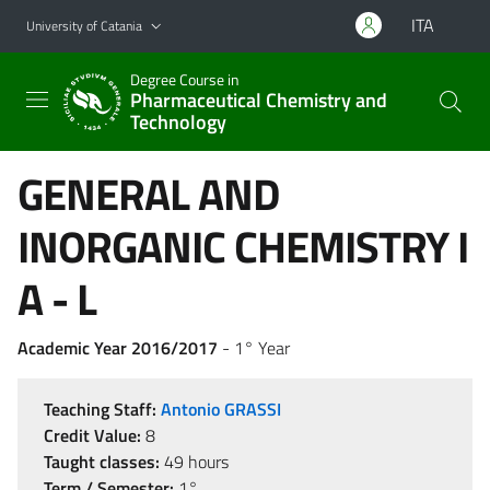
Go to main content
Go to navigation menu
ITA
University of Catania
Degree Course in
Pharmaceutical Chemistry and
Technology
GENERAL AND
INORGANIC CHEMISTRY I
A - L
Academic Year 2016/2017
- 1° Year
Teaching Staff:
Antonio GRASSI
Credit Value:
8
Taught classes:
49 hours
Term / Semester:
1°