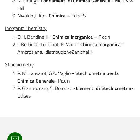
R. Chang -
Fondamenti di Chimica Generale
- Mc Graw
Hill
Nivaldo J. Tro -
Chimica
– EdiSES
Inorganic Chemistry
D.H. Bandinelli -
Chimica Inorganica
– Piccin
I. Bertini,C. Luchinat, F. Mani -
Chimica Inorganica
-
Ambrosiana, (distribuzioneZanichelli)
Stoichiometry
P. M. Lausarot, G.A. Vaglio -
Stechiometria per la
Chimica Generale
- Piccin
P. Giannoccaro, S. Doronzo -
Elementi di Stechiometria
-
Edises