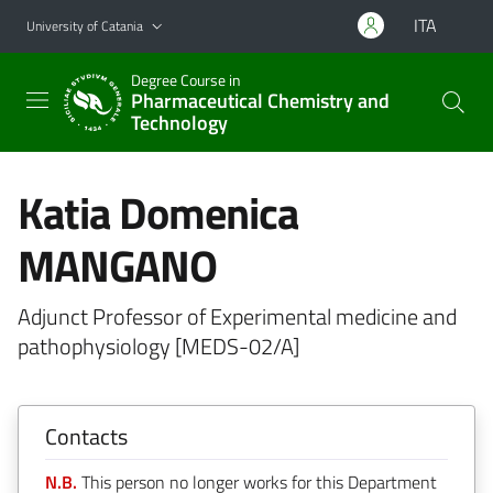
Go to main content
Go to navigation menu
ITA
University of Catania
Degree Course in
Pharmaceutical Chemistry and
Technology
Katia Domenica
MANGANO
Adjunct Professor of Experimental medicine and
pathophysiology [MEDS-02/A]
Contacts
N.B.
This person no longer works for this Department