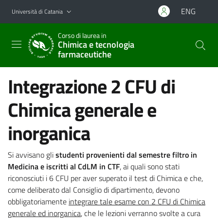
Vai al contenuto principale
Vai al menu di navigazione
ENG
Università di Catania
Corso di laurea in
Chimica e tecnologia
farmaceutiche
Integrazione 2 CFU di
Chimica generale e
inorganica
Si avvisano gli
studenti provenienti dal semestre filtro in
Medicina e iscritti al CdLM in CTF
, ai quali sono stati
riconosciuti i 6 CFU per aver superato il test di Chimica e che,
come deliberato dal Consiglio di dipartimento, devono
obbligatoriamente
integrare tale esame con 2 CFU di Chimica
generale ed inorganica
, che le lezioni verranno svolte a cura