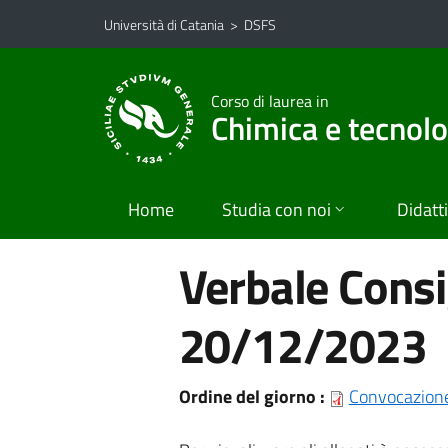
Vai al contenuto principale
Vai al menu di navigazione
Università di Catania
>
DSFS
Corso di laurea in
Chimica e tecnol
Home
Studia con noi
Didatt
Verbale Consig
20/12/2023
Ordine del giorno :
Convocazione