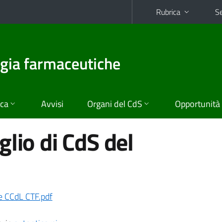
Rubrica
Se
ogia farmaceutiche
ica
Avvisi
Organi del CdS
Opportunità
lio di CdS del
 CCdL CTF.pdf