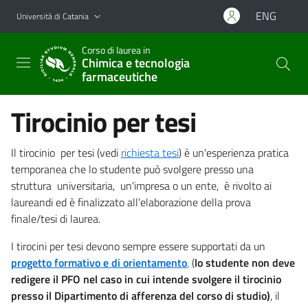
Vai al contenuto principale
Vai al menu di navigazione
ENG
Università di Catania
Corso di laurea in
Chimica e tecnologia
farmaceutiche
Tirocinio per tesi
Il tirocinio per tesi (vedi
richiesta tesi
) è un'esperienza pratica
temporanea che lo studente può svolgere presso una
struttura universitaria, un'impresa o un ente, è rivolto ai
laureandi ed è finalizzato all’elaborazione della prova
finale/tesi di laurea.
I tirocini per tesi devono sempre essere supportati da un
progetto formativo e di orientamento
,
(
lo studente non deve
redigere il PFO nel caso in cui intende svolgere il tirocinio
presso il Dipartimento di afferenza del corso di studio)
, il