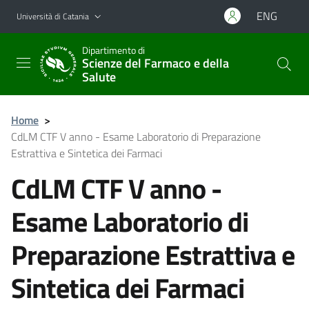
Vai al contenuto principale
Vai al menu di navigazione
ENG
Università di Catania
Dipartimento di
Scienze del Farmaco e della
Salute
Home
>
CdLM CTF V anno - Esame Laboratorio di Preparazione
Estrattiva e Sintetica dei Farmaci
CdLM CTF V anno -
Esame Laboratorio di
Preparazione Estrattiva e
Sintetica dei Farmaci