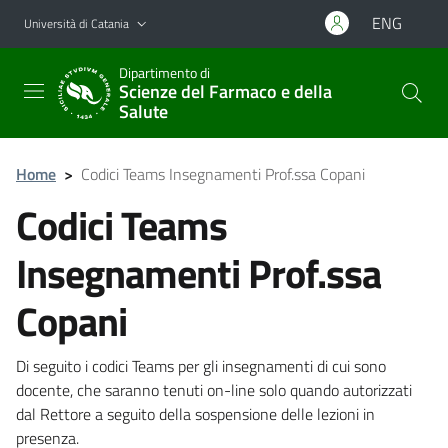
Vai al contenuto principale
Vai al menu di navigazione
ENG
Università di Catania
Dipartimento di
Scienze del Farmaco e della
Salute
Home
>
Codici Teams Insegnamenti Prof.ssa Copani
Codici Teams
Insegnamenti Prof.ssa
Copani
Di seguito i codici Teams per gli insegnamenti di cui sono
docente, che saranno tenuti on-line solo quando autorizzati
dal Rettore a seguito della sospensione delle lezioni in
presenza.