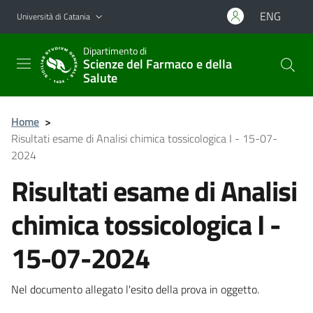
Vai al contenuto principale
Vai al menu di navigazione
ENG
Università di Catania
Dipartimento di
Scienze del Farmaco e della
Salute
Home
>
Risultati esame di Analisi chimica tossicologica I - 15-07-
2024
Risultati esame di Analisi
chimica tossicologica I -
15-07-2024
Nel documento allegato l'esito della prova in oggetto.