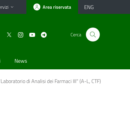
ENG
rvizi
Area riservata
Cerca
i
News
boratorio di Analisi dei Farmaci III" (A-L, CTF)