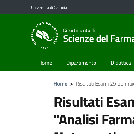
Vai al contenuto principale
Vai al menu di navigazione
Università di Catania
Dipartimento di
Scienze del Farma
Home
Dipartimento
Didattica
Home
>
Risultati Esami 29 Gennaio
Risultati Esa
"Analisi Farm