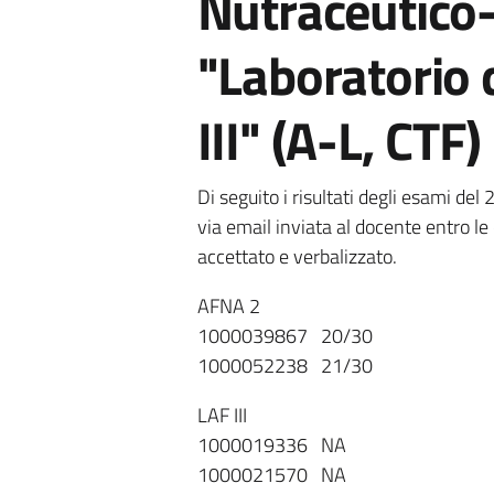
Nutraceutico-
"Laboratorio d
III" (A-L, CTF)
Di seguito i risultati degli esami d
via email inviata al docente entro le
accettato e verbalizzato.
AFNA 2
1000039867 20/30
1000052238 21/30
LAF III
1000019336 NA
1000021570 NA