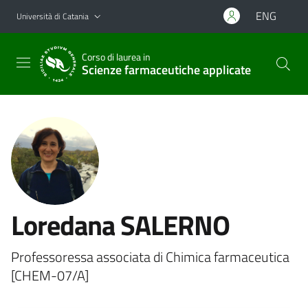
Vai al contenuto principale
Vai al menu di navigazione
ENG
Università di Catania
Corso di laurea in
Scienze farmaceutiche applicate
Loredana SALERNO
Professoressa associata di Chimica farmaceutica
[CHEM-07/A]