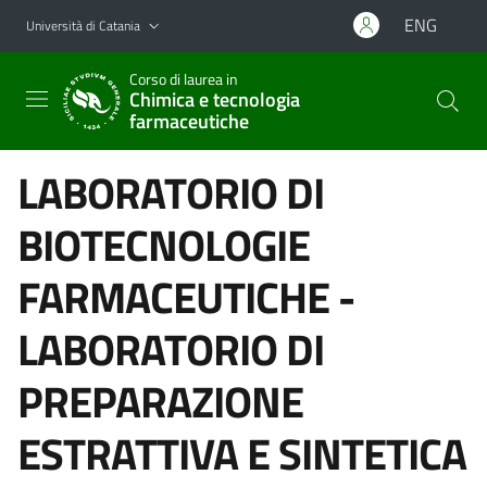
Vai al contenuto principale
Vai al menu di navigazione
ENG
Università di Catania
Corso di laurea in
Chimica e tecnologia
farmaceutiche
LABORATORIO DI
BIOTECNOLOGIE
FARMACEUTICHE -
LABORATORIO DI
PREPARAZIONE
ESTRATTIVA E SINTETICA