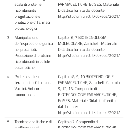
scala di proteine
FARMACEUTICHE, EdiSES. Materiale
ricombinanti:
Didattico fornito dal docente:
progettazione e
http://studium.unict.it/dokeos/2021/
produzione di farmaci
biotecnologici
3
Manipolazione
Capitoli 6, 7 BIOTECNOLOGIA
dell’espressione genica
MOLECOLARE, Zanichelli. Materiale
nei procarioti.
Didattico fornito dal docente:
Produzione di proteine
http://studium.unict.it/dokeos/2021/
ricombinanti in cellule
eucariotiche.
4
Proteine ad uso
Capitolo 8, 9, 10 BIOTECNOLOGIE
terapeutico. Citochine.
FARMACEUTICHE, Zanichelli. Capitolo,
Vaccini. Anticorpi
9, 12, 13. Compendio di
monoclonali.
BIOTECNOLOGIE FARMACEUTICHE,
EdiSES. Materiale Didattico fornito
dal docente:
http://studium.unict.it/dokeos/2021/
5
Tecniche analitiche e di
Capitolo 7. Compendio di
purificazione di
BIOTECNOLOGIE FARMACEUTICHE,