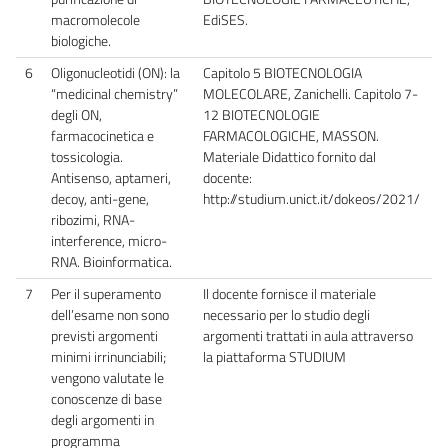
macromolecole
EdiSES.
biologiche.
6
Oligonucleotidi (ON): la
Capitolo 5 BIOTECNOLOGIA
“medicinal chemistry”
MOLECOLARE, Zanichelli. Capitolo 7-
degli ON,
12 BIOTECNOLOGIE
farmacocinetica e
FARMACOLOGICHE, MASSON.
tossicologia.
Materiale Didattico fornito dal
Antisenso, aptameri,
docente:
decoy, anti-gene,
http://studium.unict.it/dokeos/2021/
ribozimi, RNA-
interference, micro-
RNA. Bioinformatica.
7
Per il superamento
Il docente fornisce il materiale
dell’esame non sono
necessario per lo studio degli
previsti argomenti
argomenti trattati in aula attraverso
minimi irrinunciabili;
la piattaforma STUDIUM
vengono valutate le
conoscenze di base
degli argomenti in
programma