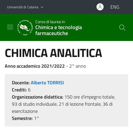
Vai al contenuto principale
Vai al menu di navigazione
ENG
Università di Catania
Corso di laurea in
Chimica e tecnologia
farmaceutiche
CHIMICA ANALITICA
Anno accademico 2021/2022
- 2° anno
Docente:
Alberto TORRISI
Crediti:
6
Organizzazione didattica:
150 ore d'impegno totale,
93 di studio individuale, 21 di lezione frontale, 36 di
esercitazione
Semestre:
1°