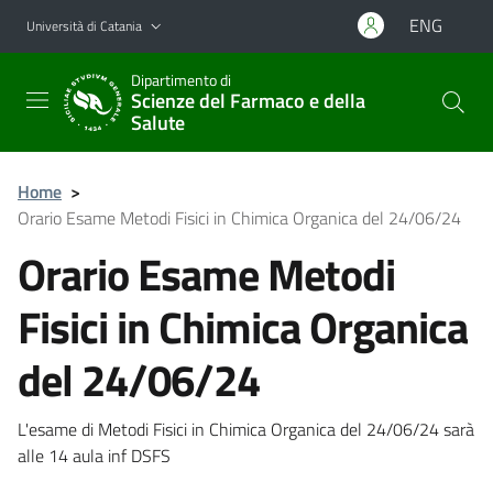
Vai al contenuto principale
Vai al menu di navigazione
ENG
Università di Catania
Dipartimento di
Scienze del Farmaco e della
Salute
Home
>
Orario Esame Metodi Fisici in Chimica Organica del 24/06/24
Orario Esame Metodi
Fisici in Chimica Organica
del 24/06/24
L'esame di Metodi Fisici in Chimica Organica del 24/06/24 sarà
alle 14 aula inf DSFS