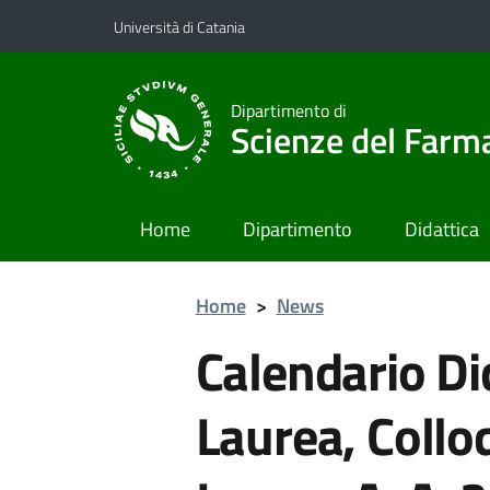
Vai al contenuto principale
Vai al menu di navigazione
Università di Catania
Dipartimento di
Scienze del Farma
Home
Dipartimento
Didattica
Home
>
News
Calendario Did
Laurea, Colloq