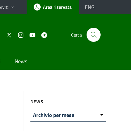
ENG
rvizi
Area riservata
Cerca
i
News
NEWS