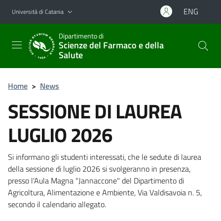
Vai al contenuto principale
Vai al menu di navigazione
ENG
Università di Catania
Dipartimento di
Scienze del Farmaco e della
Salute
Home
>
News
SESSIONE DI LAUREA
LUGLIO 2026
Si informano gli studenti interessati, che le sedute di laurea
della sessione di luglio 2026 si svolgeranno in presenza,
presso l'Aula Magna "Jannaccone" del Dipartimento di
Agricoltura, Alimentazione e Ambiente, Via Valdisavoia n. 5,
secondo il calendario allegato.