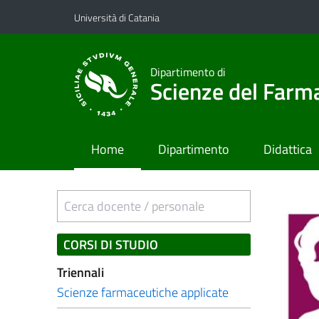
Vai al contenuto principale
Vai al menu di navigazione
Università di Catania
Dipartimento di
Scienze del Farma
Home
Dipartimento
Didattica
Cerca docente / personale
CORSI DI STUDIO
Triennali
Scienze farmaceutiche applicate