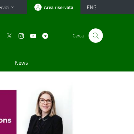
ENG
rvizi
Area riservata
Cerca
i
News