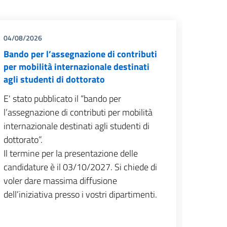
04/08/2026
03/08/
Bando per l’assegnazione di contributi
Web F
per mobilità internazionale destinati
agli studenti di dottorato
E' stato pubblicato il “bando per
l’assegnazione di contributi per mobilità
Il DSFS
internazionale destinati agli studenti di
partire
dottorato”.
sito we
Il termine per la presentazione delle
è disp
candidature è il 03/10/2027. Si chiede di
all'inv
voler dare massima diffusione
miglio
dell’iniziativa presso i vostri dipartimenti.
relativ
ai serv