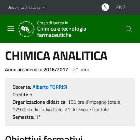
Vai al contenuto principale
Vai al menu di navigazione
ENG
Università di Catania
Corso di laurea in
Chimica e tecnologia
farmaceutiche
CHIMICA ANALITICA
Anno accademico 2016/2017
- 2° anno
Docente:
Alberto TORRISI
Crediti:
6
Organizzazione didattica:
150 ore d'impegno totale,
129 di studio individuale, 21 di lezione frontale
Semestre:
1°
Obiettivi formativi