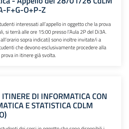
tica - Appello del 28/01/26 CdLM
 A-F+G-O+P-Z
tudenti interessati all’appello in oggetto che la prova
nali, si terrà alle ore 15:00 presso l’Aula 2P del Di3A.
ll’orario sopra indicati) sono inoltre invitate/i a
 studenti che devono esclusivamente procedere alla
 prova in itinere già svolta.
N ITINERE DI INFORMATICA CON
ATICA E STATISTICA CDLM
O)
studenti dei corsi in oggetto che sono disponibili i