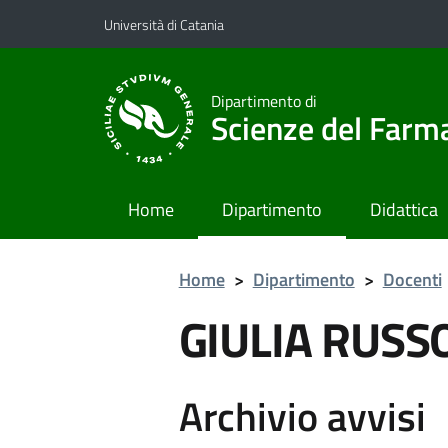
Vai al contenuto principale
Vai al menu di navigazione
Università di Catania
Dipartimento di
Scienze del Farma
Home
Dipartimento
Didattica
Home
>
Dipartimento
>
Docenti
GIULIA RUSS
Archivio avvisi