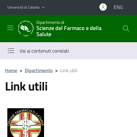
Vai al contenuto principale
Vai al menu di navigazione
ENG
Università di Catania
Dipartimento di
Scienze del Farmaco e della
Salute
Vai ai contenuti correlati
Home
>
Dipartimento
>
Link utili
Link utili