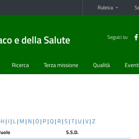
Rubrica
Se
co e della Salute
Seguici su
Ricerca
Terza missione
Qualità
Event
|
H
|
I
|
L
|
M
|
N
|
O
|
P
|
Q
|
R
|
S
|
T
|
U
|
V
|
Z
Ruolo
S.S.D.