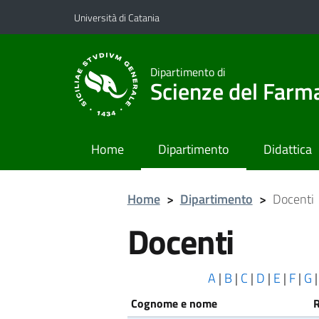
Vai al contenuto principale
Vai al menu di navigazione
Università di Catania
Dipartimento di
Scienze del Farma
Home
Dipartimento
Didattica
Home
>
Dipartimento
>
Docenti
Docenti
A
|
B
|
C
|
D
|
E
|
F
|
G
Cognome e nome