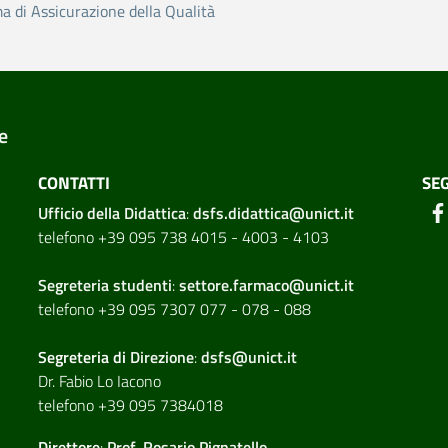
ma di Assicurazione della Qualità
e
CONTATTI
SEG
Ufficio della Didattica
:
dsfs.didattica@unict.it
telefono +39 095 738 4015 - 4003 - 4103
Segreteria studenti
:
settore.farmaco@unict.it
telefono +39 095 7307 077 - 078 - 088
Segreteria di
Direzione
:
dsfs@unict.it
Dr. Fabio Lo Iacono
telefono +39 095 7384018
Direttore
:
Prof. Rosario Pignatello