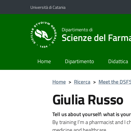
Vai al contenuto principale
Vai al menu di navigazione
Università di Catania
Dipartimento di
Scienze del Farma
Home
Dipartimento
Didattica
Home
>
Ricerca
>
Meet the DSFS 
Giulia Russo
Tell us about yourself: what is yo
By training I’m a pharmacist and I ch
medicine and healthcare.