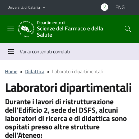
Vai al contenuto principale
Vai al menu di navigazione
ENG
Università di Catania
Dipartimento di
Scienze del Farmaco e della
Salute
Vai ai contenuti correlati
Home
>
Didattica
>
Laboratori dipartimentali
Laboratori dipartimentali
Durante i lavori di ristrutturazione
dell’Edificio 2, sede del DSFS, alcuni
laboratori di ricerca e di didattica sono
ospitati presso altre strutture
dell’Ateneo: