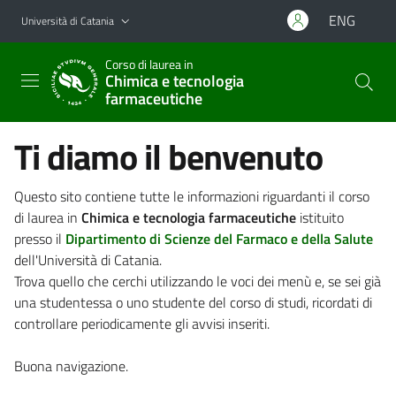
Vai al contenuto principale
Vai al menu di navigazione
ENG
Università di Catania
Corso di laurea in
Chimica e tecnologia
farmaceutiche
Ti diamo il benvenuto
Questo sito contiene tutte le informazioni riguardanti il corso
di laurea in
Chimica e tecnologia farmaceutiche
istituito
presso il
Dipartimento di Scienze del Farmaco e della Salute
dell'Università di Catania.
Trova quello che cerchi utilizzando le voci dei menù e, se sei già
una studentessa o uno studente del corso di studi, ricordati di
controllare periodicamente gli avvisi inseriti.
Buona navigazione.