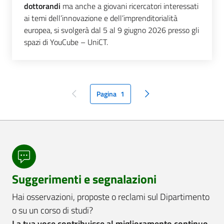
dottorandi
ma anche a giovani ricercatori interessati
ai temi dell’innovazione e dell’imprenditorialità
europea, si svolgerà dal 5 al 9 giugno 2026 presso gli
spazi di YouCube – UniCT.
Pagina
1
pagina precedente
pagina seguente
Suggerimenti e segnalazioni
Hai osservazioni, proposte o reclami sul Dipartimento
o su un corso di studi?
La tua voce contribuisce al miglioramento continuo