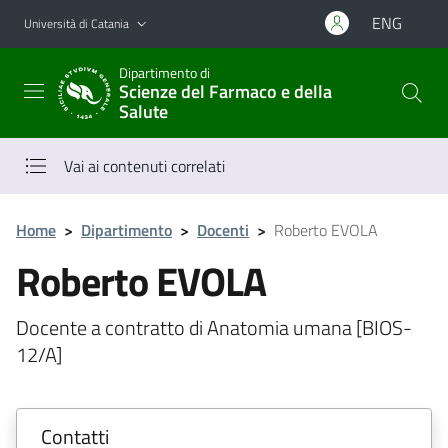
Vai al contenuto principale
Vai al menu di navigazione
ENG
Università di Catania
Dipartimento di
Scienze del Farmaco e della
Salute
Vai ai contenuti correlati
Home
>
Dipartimento
>
Docenti
>
Roberto EVOLA
Roberto EVOLA
Docente a contratto di Anatomia umana [BIOS-
12/A]
Contatti