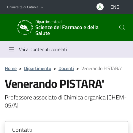
Vai al contenuto principale
Vai al menu di navigazione
ENG
Università di Catania
Dipartimento di
Scienze del Farmaco e della
Salute
Vai ai contenuti correlati
Home
>
Dipartimento
>
Docenti
>
Venerando PISTARA'
Venerando PISTARA'
Professore associato di Chimica organica [CHEM-
05/A]
Contatti