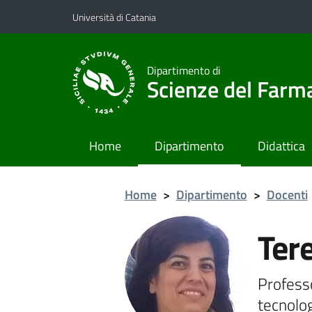
Vai al contenuto principale
Vai al menu di navigazione
Università di Catania
Dipartimento di
Scienze del Farma
Home
Dipartimento
Didattica
Home
>
Dipartimento
>
Docenti
Ter
Profess
tecnolo