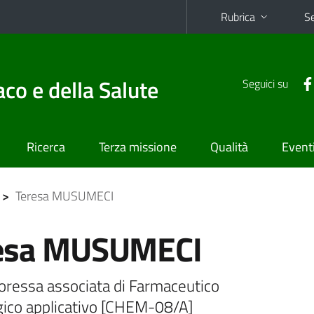
Rubrica
Se
co e della Salute
Seguici su
Ricerca
Terza missione
Qualità
Event
>
Teresa MUSUMECI
esa MUSUMECI
oressa associata di Farmaceutico
gico applicativo [CHEM-08/A]