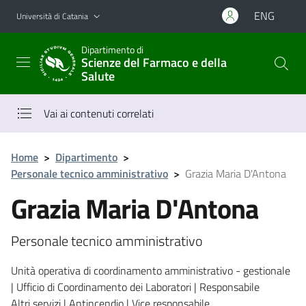
Vai al contenuto principale
Vai al menu di navigazione
ENG
Università di Catania
Dipartimento di
Scienze del Farmaco e della
Salute
Vai ai contenuti correlati
Home
>
Dipartimento
>
Personale tecnico amministrativo
>
Grazia Maria D'Antona
Grazia Maria D'Antona
Personale tecnico amministrativo
Unità operativa di coordinamento amministrativo - gestionale
| Ufficio di Coordinamento dei Laboratori | Responsabile
Altri servizi | Antincendio | Vice responsabile