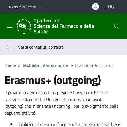
Vai al contenuto principale
Vai al menu di navigazione
ENG
Università di Catania
Dipartimento di
Scienze del Farmaco e della
Salute
Vai ai contenuti correlati
Home
>
Mobilità internazionale
>
Erasmus+ (outgoing)
Erasmus+ (outgoing)
Il programma Erasmus Plus prevede flussi di mobilità di
studenti e docenti tra Università partner, sia in uscita
(outgoing) che in entrata (incoming), per lo svolgimento delle
seguenti attività:
mobilità di studenti ai fini di studio
: consente di svolgere