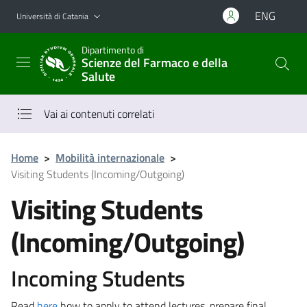
Vai al contenuto principale
Vai al menu di navigazione
ENG
Università di Catania
Dipartimento di
Scienze del Farmaco e della
Salute
Vai ai contenuti correlati
Home
>
Mobilità internazionale
>
Visiting Students (Incoming/Outgoing)
Visiting Students
(Incoming/Outgoing)
Incoming Students
Read
here
how to apply to attend lectures, prepare final